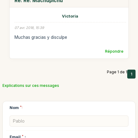
Re: Re: Machupichu
Victoria
07 avr. 2018, 15:39
Muchas gracias y disculpe
Répondre
Page 1 de 1
1
Explications sur ces messages
Nom
*:
Email
*
: