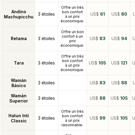
Offre un très
Andino
bon confort
3 étoiles
US$
61
US$
80
Machupicchu
à un prix
économique.
Offre un bon
confort à un
Retama
3 étoiles
US$
83
US$
94
prix
économique.
Offre un très
bon confort
Tara
3 étoiles
US$
105
US$
121
à un prix
économique.
Wamán
3 étoiles
US$
83
US$
88
Básico
Wamán
3 étoiles
US$
88
US$
105
Superior
Offre un très
Hatun Inti
bon confort
3 étoiles
US$
99
US$
105
Classic
à un prix
raisonnable.