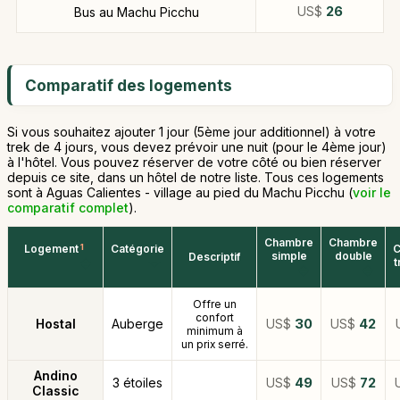
US$
26
Bus au Machu Picchu
Comparatif des logements
Si vous souhaitez ajouter 1 jour (5ème jour additionnel) à votre
trek de 4 jours, vous devez prévoir une nuit (pour le 4ème jour)
à l'hôtel. Vous pouvez réserver de votre côté ou bien réserver
depuis ce site, dans un hôtel de notre liste. Tous ces logements
sont à Aguas Calientes - village au pied du Machu Picchu (
voir le
comparatif complet
).
Chambre
Chambre
Logement
1
Catégorie
C
simple
double
Descriptif
t
Offre un
confort
Hostal
Auberge
US$
30
US$
42
minimum à
un prix serré.
Andino
3 étoiles
US$
49
US$
72
Classic