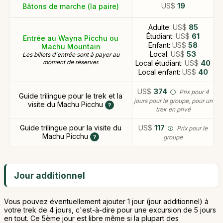
US$
19
Bâtons de marche (la paire)
Adulte:
US$
85
Étudiant:
US$
61
Entrée au Wayna Picchu ou
Enfant:
US$
58
Machu Mountain
Local:
US$
53
Les billets d'entrée sont à payer au
moment de réserver.
Local étudiant:
US$
40
Local enfant:
US$
40
US$
374
Prix pour 4
Guide trilingue pour le trek et la
jours pour le groupe, pour un
visite du Machu Picchu
trek en privé
Guide trilingue pour la visite du
US$
117
Prix pour le
Machu Picchu
groupe
Jour additionnel
Vous pouvez éventuellement ajouter 1 jour (jour additionnel) à
votre trek de 4 jours, c'est-à-dire pour une excursion de 5 jours
en tout. Ce 5ème jour est libre même si la plupart des