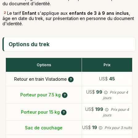
du document d'identité.
2
Le tarif
Enfant
s'applique aux
enfants de 3 à 9 ans inclus
,
âge en date du trek, sur présentation en personne du document
d'identité.
Options du trek
Options
Prix
US$
45
Retour en train Vistadome
US$
99
Prix pour 4
Porteur pour 7.5 kg
jours
US$
199
Prix pour 4
Porteur pour 15 kg
jours
US$
19
Sac de couchage
Prix pour 3 nuits