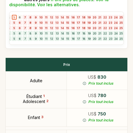
disponibilité
.
Voir les alternatives
.
3
4
5
6
7
8
9
10
11
12
13
14
15
16
17
18
19
20
21
22
23
24
25
26
2
3
4
5
6
7
8
9
10
11
12
13
14
15
16
17
18
19
20
21
22
23
24
25
26
2
3
4
5
6
7
8
9
10
11
12
13
14
15
16
17
18
19
20
21
22
23
24
25
26
2
3
4
5
6
7
8
9
10
11
12
13
14
15
16
17
18
19
20
21
22
23
24
25
26
2
3
4
5
6
7
8
9
10
11
12
13
14
15
16
17
18
19
20
21
22
23
24
25
26
2
Prix
US$
830
Adulte
Prix tout inclus
US$
780
Étudiant
1
Adolescent
2
Prix tout inclus
US$
750
Enfant
3
Prix tout inclus