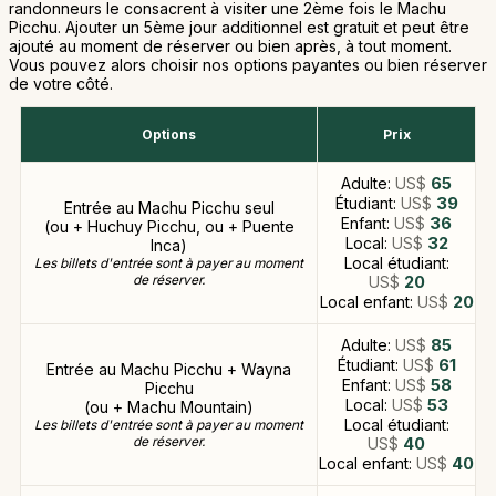
randonneurs le consacrent à visiter une 2ème fois le Machu
Picchu. Ajouter un 5ème jour additionnel est gratuit et peut être
ajouté au moment de réserver ou bien après, à tout moment.
Vous pouvez alors choisir nos options payantes ou bien réserver
de votre côté.
Options
Prix
Adulte:
US$
65
Étudiant:
US$
39
Entrée au Machu Picchu seul
Enfant:
US$
36
(ou + Huchuy Picchu, ou + Puente
Local:
US$
32
Inca)
Local étudiant:
Les billets d'entrée sont à payer au moment
de réserver.
US$
20
Local enfant:
US$
20
Adulte:
US$
85
Étudiant:
US$
61
Entrée au Machu Picchu + Wayna
Enfant:
US$
58
Picchu
Local:
US$
53
(ou + Machu Mountain)
Local étudiant:
Les billets d'entrée sont à payer au moment
de réserver.
US$
40
Local enfant:
US$
40