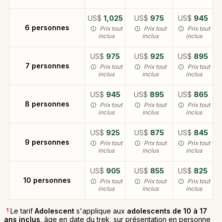
US$
1,025
US$
975
US$
945
6 personnes
Prix tout
Prix tout
Prix tout
inclus
inclus
inclus
US$
975
US$
925
US$
895
7 personnes
Prix tout
Prix tout
Prix tout
inclus
inclus
inclus
US$
945
US$
895
US$
865
8 personnes
Prix tout
Prix tout
Prix tout
inclus
inclus
inclus
US$
925
US$
875
US$
845
9 personnes
Prix tout
Prix tout
Prix tout
inclus
inclus
inclus
US$
905
US$
855
US$
825
10 personnes
Prix tout
Prix tout
Prix tout
inclus
inclus
inclus
1
Le tarif
Adolescent
s'applique aux
adolescents de 10 à 17
ans inclus
, âge en date du trek, sur présentation en personne