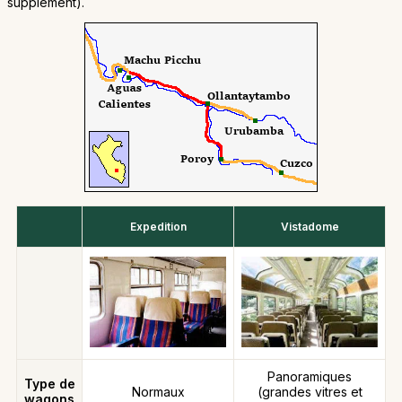
supplément).
Expedition
Vistadome
Panoramiques
Type de
Normaux
(grandes vitres et
wagons