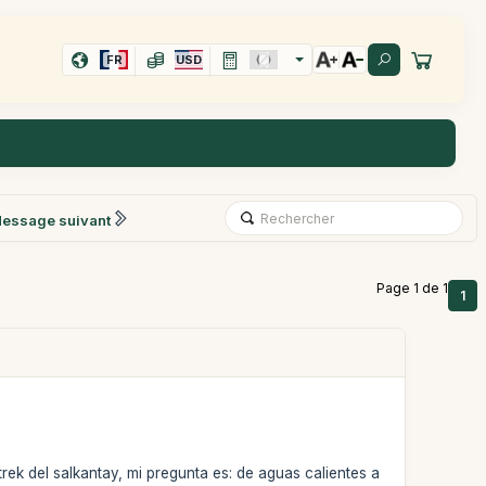
FR
USD
essage suivant
Page 1 de 1
1
rek del salkantay, mi pregunta es: de aguas calientes a