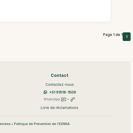
Page 1 de 1
1
Contact
Contactez-nous
+51 91518-1506
WhatsApp
+
Livre de réclamations
•
données
Politique de Prévention de l’ESNNA