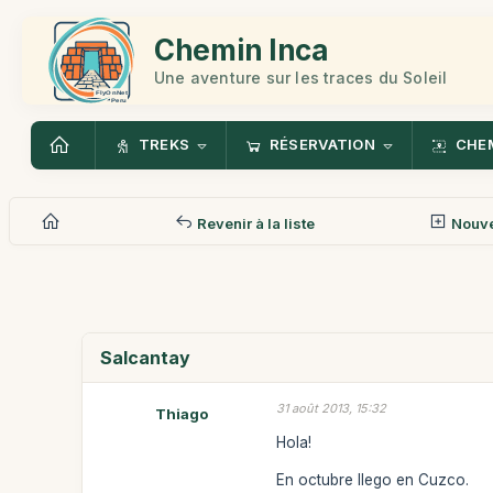
Chemin Inca
Une aventure sur les traces du Soleil
TREKS
RÉSERVATION
CHEM
Revenir à la liste
Nouv
Salcantay
31 août 2013, 15:32
Thiago
Hola!
En octubre llego en Cuzco.