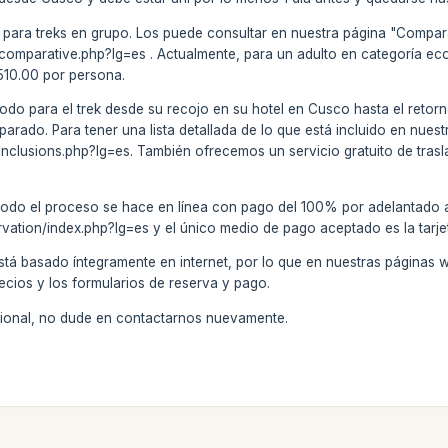
 para treks en grupo. Los puede consultar en nuestra página "Compara
k/comparative.php?lg=es . Actualmente, para un adulto en categoría e
 510.00 por persona.
todo para el trek desde su recojo en su hotel en Cusco hasta el retorn
ado. Para tener una lista detallada de lo que está incluido en nuestro
/inclusions.php?lg=es. También ofrecemos un servicio gratuito de trasl
todo el proceso se hace en línea con pago del 100% por adelantado a
rvation/index.php?lg=es y el único medio de pago aceptado es la tarje
stá basado íntegramente en internet, por lo que en nuestras páginas 
ecios y los formularios de reserva y pago.
icional, no dude en contactarnos nuevamente.