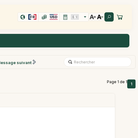
FR
USD
essage suivant
Page 1 de 1
1