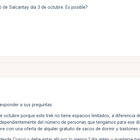
 de Salcantay día 3 de octubre. Es posible?
responder a sus preguntas:
e octubre porque este trek no tiene espacios limitados, a diferencia 
 independientemente del número de personas que tengamos para ese d
re con una oferta de alquiler gratuito de sacos de dormir y bastones
 desde Cusco y debe estar ahí por lo menos 1 día antes y quedarse has