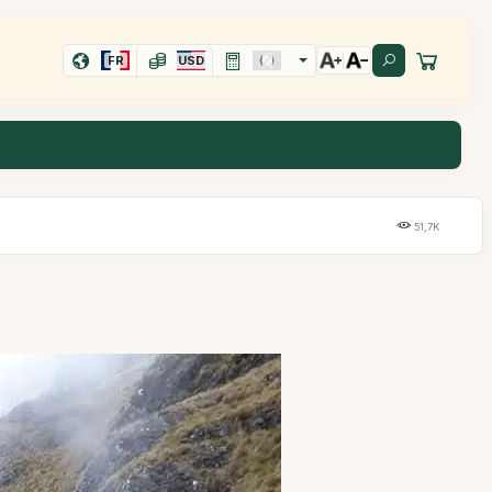
FR
USD
51,7K