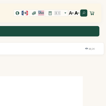
FR
USD
49,2K