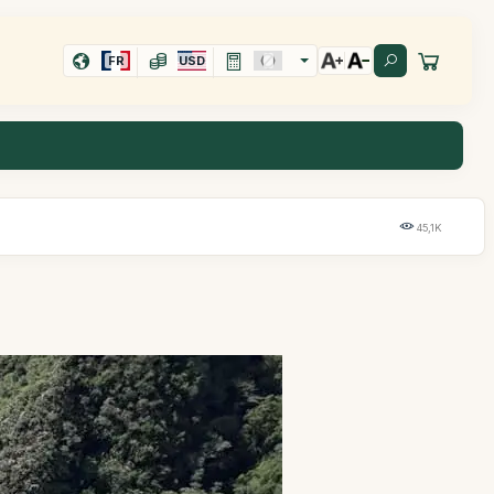
FR
USD
45,1K