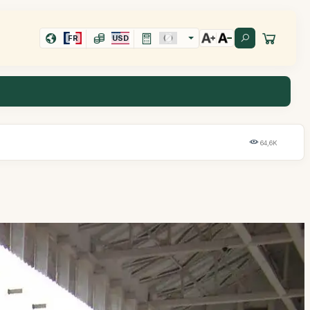
FR
USD
64,6K